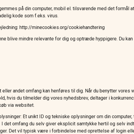
gemmes på din computer, mobil el. tilsvarende med det formål at 
delig kode som f.eks. virus.
vejledning: http://minecookies.org/cookiehandtering
unne blive mindre relevante for dig og optræde hyppigere. Du kan
 et eller andet omfang kan henføres til dig. Når du benytter vor
hold, hvis du tilmelder dig vores nyhedsbrev, deltager i konkurren
 køb via websitet.
lysninger: Et unikt ID og tekniske oplysninger om din computer, 
r). I det omfang du selv giver eksplicit samtykke hertil og selv 
r. Det vil typisk være i forbindelse med oprettelse af login ell