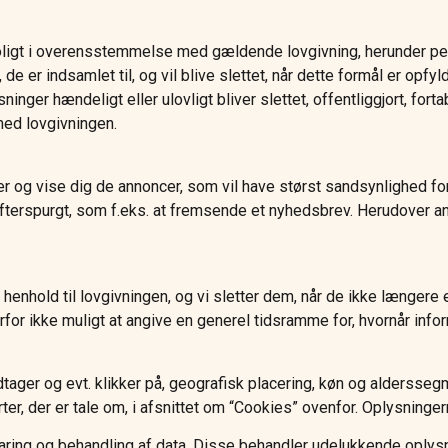
troligt i overensstemmelse med gældende lovgivning, herunder p
 de er indsamlet til, og vil blive slettet, når dette formål er opfyl
ninger hændeligt eller ulovligt bliver slettet, offentliggjort, fo
med lovgivningen.
er og vise dig de annoncer, som vil have størst sandsynlighed for
efterspurgt, som f.eks. at fremsende et nyhedsbrev. Herudover an
 i henhold til lovgivningen, og vi sletter dem, når de ikke længer
or ikke muligt at angive en generel tidsramme for, hvornår infor
tager og evt. klikker på, geografisk placering, køn og alderssegm
ter, der er tale om, i afsnittet om “Cookies” ovenfor. Oplysninge
evaring og behandling af data. Disse behandler udelukkende oply