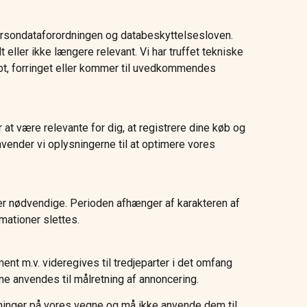
ersondataforordningen og databeskyttelsesloven.
dt eller ikke længere relevant. Vi har truffet tekniske
rtabt, forringet eller kommer til uvedkommendes
 at være relevante for dig, at registrere dine køb og
vender vi oplysningerne til at optimere vores
e er nødvendige. Perioden afhænger af karakteren af
mationer slettes.
ent m.v. videregives til tredjeparter i det omfang
rne anvendes til målretning af annoncering.
sninger på vores vegne og må ikke anvende dem til