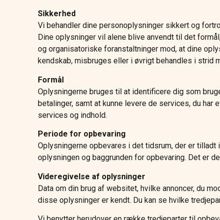
Sikkerhed
Vi behandler dine personoplysninger sikkert og for
Dine oplysninger vil alene blive anvendt til det formål,
og organisatoriske foranstaltninger mod, at dine oplys
kendskab, misbruges eller i øvrigt behandles i strid 
Formål
Oplysningerne bruges til at identificere dig som brug
betalinger, samt at kunne levere de services, du har 
services og indhold.
Periode for opbevaring
Oplysningerne opbevares i det tidsrum, der er tilladt
oplysningen og baggrunden for opbevaring. Det er derf
Videregivelse af oplysninger
Data om din brug af websitet, hvilke annoncer, du mod
disse oplysninger er kendt. Du kan se hvilke tredjepar
Vi benytter herudover en række tredjeparter til opb